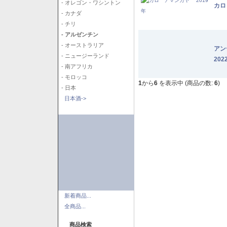
- オレゴン・ワシントン
カロ
- カナダ
- チリ
- アルゼンチン
- オーストラリア
アン
- ニュージーランド
202
- 南アフリカ
- モロッコ
1
から
6
を表示中 (商品の数:
6
)
- 日本
日本酒->
新着商品...
全商品...
商品検索