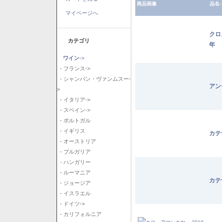
商品画像
品名-
マイページへ
クロ
カテゴリ
年
ワイン
->
- フランス->
- シャンパン・ヴァンムスー-
アン
>
- イタリア->
- スペイン->
- ポルトガル
- イギリス
カテ
- オーストリア
- ブルガリア
- ハンガリー
- ルーマニア
カテ
- ジョージア
- イスラエル
- ドイツ->
- カリフォルニア