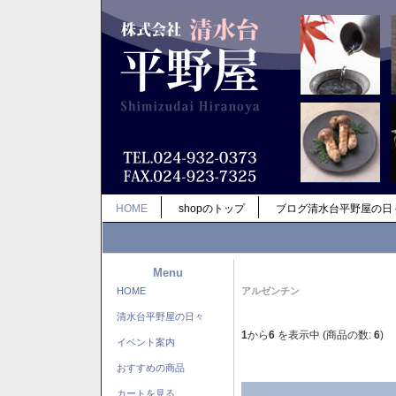
HOME
shopのトップ
ブログ清水台平野屋の日
Menu
HOME
アルゼンチン
清水台平野屋の日々
1
から
6
を表示中 (商品の数:
6
)
イベント案内
おすすめの商品
カートを見る