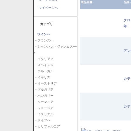
商品画像
品名-
マイページへ
クロ
カテゴリ
年
ワイン
->
- フランス->
- シャンパン・ヴァンムスー-
アン
>
- イタリア->
- スペイン->
- ポルトガル
- イギリス
カテ
- オーストリア
- ブルガリア
- ハンガリー
- ルーマニア
カテ
- ジョージア
- イスラエル
- ドイツ->
- カリフォルニア