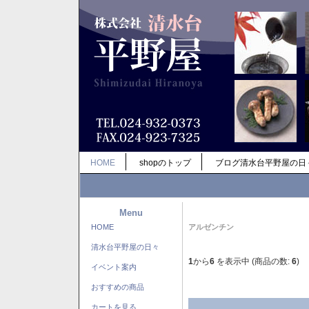
HOME
shopのトップ
ブログ清水台平野屋の日
Menu
HOME
アルゼンチン
清水台平野屋の日々
1
から
6
を表示中 (商品の数:
6
)
イベント案内
おすすめの商品
カートを見る