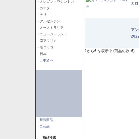
- オレゴン・ワシントン
カロ
- カナダ
- チリ
- アルゼンチン
- オーストラリア
アン
- ニュージーランド
202
- 南アフリカ
- モロッコ
1
から
6
を表示中 (商品の数:
6
)
- 日本
日本酒->
新着商品...
全商品...
商品検索