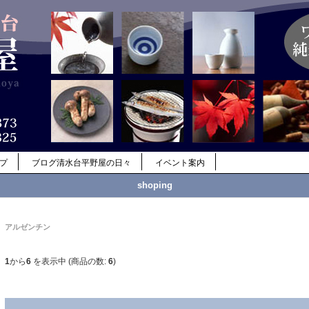
ップ
ブログ清水台平野屋の日々
イベント案内
shoping
アルゼンチン
1
から
6
を表示中 (商品の数:
6
)