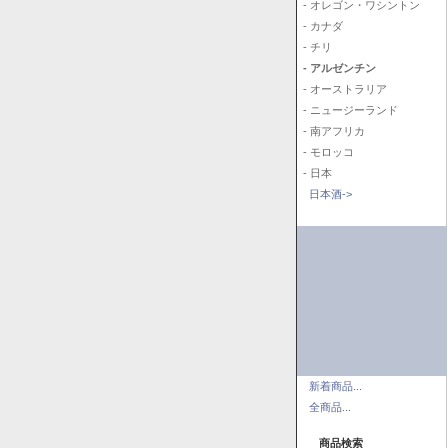
- オレゴン・ワシントン
- カナダ
- チリ
- アルゼンチン
- オーストラリア
- ニュージーランド
- 南アフリカ
- モロッコ
- 日本
日本酒->
新着商品...
全商品...
商品検索