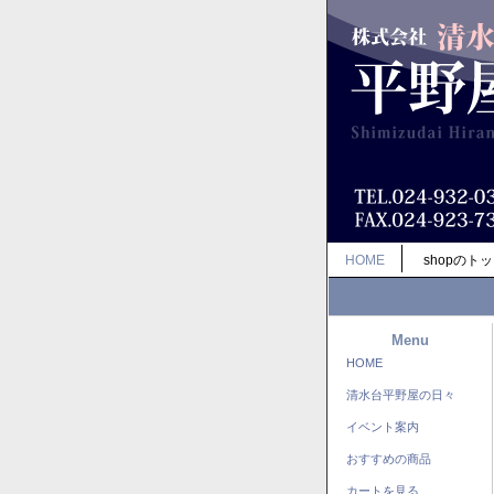
HOME
shopのト
Menu
HOME
清水台平野屋の日々
イベント案内
おすすめの商品
カートを見る