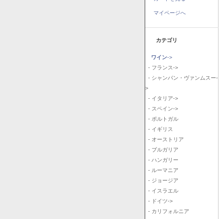
マイページへ
カテゴリ
ワイン
->
- フランス->
- シャンパン・ヴァンムスー-
>
- イタリア->
- スペイン->
- ポルトガル
- イギリス
- オーストリア
- ブルガリア
- ハンガリー
- ルーマニア
- ジョージア
- イスラエル
- ドイツ->
- カリフォルニア