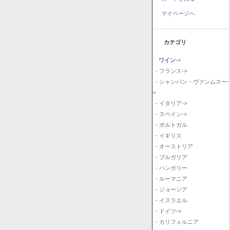
マイページへ
カテゴリ
ワイン
->
- フランス->
- シャンパン・ヴァンムスー-
>
- イタリア->
- スペイン->
- ポルトガル
- イギリス
- オーストリア
- ブルガリア
- ハンガリー
- ルーマニア
- ジョージア
- イスラエル
- ドイツ->
- カリフォルニア