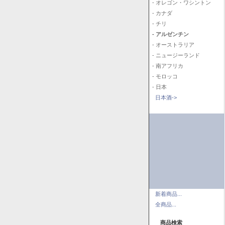
- オレゴン・ワシントン
- カナダ
- チリ
- アルゼンチン
- オーストラリア
- ニュージーランド
- 南アフリカ
- モロッコ
- 日本
日本酒->
新着商品...
全商品...
商品検索