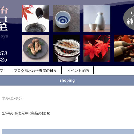
ップ
ブログ清水台平野屋の日々
イベント案内
shoping
アルゼンチン
1
から
6
を表示中 (商品の数:
6
)