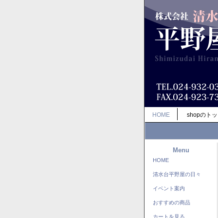
HOME
shopのト
Menu
HOME
清水台平野屋の日々
イベント案内
おすすめの商品
カートを見る