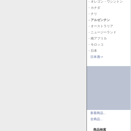
- オレゴン・ワシントン
- カナダ
- チリ
- アルゼンチン
- オーストラリア
- ニュージーランド
- 南アフリカ
- モロッコ
- 日本
日本酒->
新着商品...
全商品...
商品検索