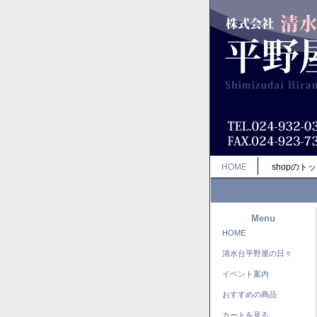
HOME
shopのト
Menu
HOME
清水台平野屋の日々
イベント案内
おすすめの商品
カートを見る