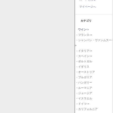
マイページへ
カテゴリ
ワイン
->
- フランス->
- シャンパン・ヴァンムスー-
>
- イタリア->
- スペイン->
- ポルトガル
- イギリス
- オーストリア
- ブルガリア
- ハンガリー
- ルーマニア
- ジョージア
- イスラエル
- ドイツ->
- カリフォルニア