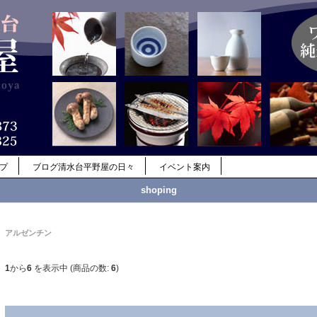
ップ
ブログ清水台平野屋の日々
イベント案内
shoping
アルゼンチン
1
から
6
を表示中 (商品の数:
6
)