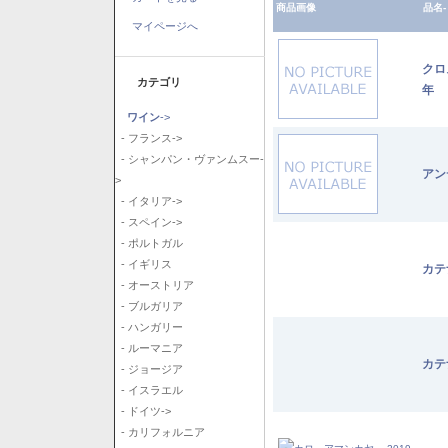
商品画像
品名-
マイページへ
クロ
カテゴリ
年
ワイン
->
- フランス->
- シャンパン・ヴァンムスー-
アン
>
- イタリア->
- スペイン->
- ポルトガル
- イギリス
カテ
- オーストリア
- ブルガリア
- ハンガリー
- ルーマニア
カテ
- ジョージア
- イスラエル
- ドイツ->
- カリフォルニア