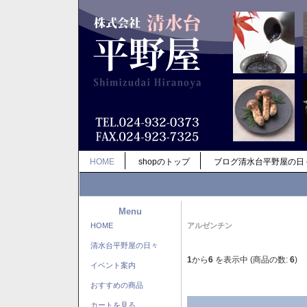
HOME
shopのトップ
ブログ清水台平野屋の日
Menu
HOME
アルゼンチン
清水台平野屋の日々
1
から
6
を表示中 (商品の数:
6
)
イベント案内
おすすめの商品
カートを見る