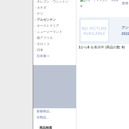
- オレゴン・ワシントン
カロ
- カナダ
- チリ
- アルゼンチン
- オーストラリア
アン
- ニュージーランド
202
- 南アフリカ
- モロッコ
1
から
6
を表示中 (商品の数:
6
)
- 日本
日本酒->
新着商品...
全商品...
商品検索