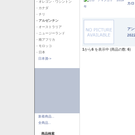
- オレゴン・ワシントン
カロ
- カナダ
- チリ
- アルゼンチン
- オーストラリア
アン
- ニュージーランド
202
- 南アフリカ
- モロッコ
1
から
6
を表示中 (商品の数:
6
)
- 日本
日本酒->
新着商品...
全商品...
商品検索