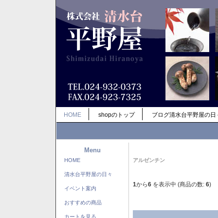
HOME
shopのトップ
ブログ清水台平野屋の日
Menu
HOME
アルゼンチン
清水台平野屋の日々
1
から
6
を表示中 (商品の数:
6
)
イベント案内
おすすめの商品
カートを見る