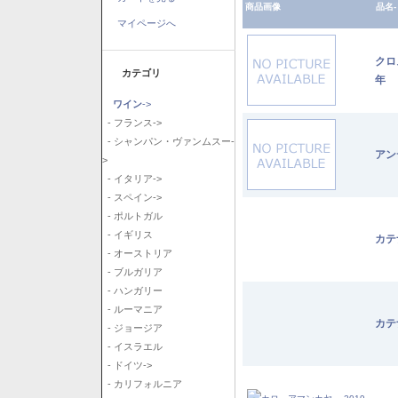
商品画像
品名-
マイページへ
クロ
カテゴリ
年
ワイン
->
- フランス->
- シャンパン・ヴァンムスー-
アン
>
- イタリア->
- スペイン->
- ポルトガル
- イギリス
カテ
- オーストリア
- ブルガリア
- ハンガリー
- ルーマニア
カテ
- ジョージア
- イスラエル
- ドイツ->
- カリフォルニア