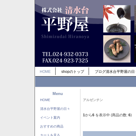
HOME
shopのトップ
ブログ清水台平野屋の日
Menu
HOME
アルゼンチン
清水台平野屋の日々
1
から
6
を表示中 (商品の数:
6
)
イベント案内
おすすめの商品
カートを見る