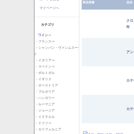
商品画像
品名-
マイページへ
クロ
カテゴリ
年
ワイン
->
- フランス->
- シャンパン・ヴァンムスー-
アン
>
- イタリア->
- スペイン->
- ポルトガル
- イギリス
カテ
- オーストリア
- ブルガリア
- ハンガリー
- ルーマニア
カテ
- ジョージア
- イスラエル
- ドイツ->
- カリフォルニア