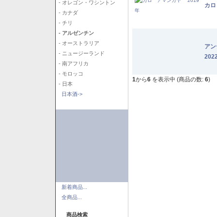
- オレゴン・ワシントン
カロ
- カナダ
- チリ
- アルゼンチン
- オーストラリア
アン
- ニュージーランド
202
- 南アフリカ
- モロッコ
1
から
6
を表示中 (商品の数:
6
)
- 日本
日本酒->
新着商品...
全商品...
商品検索