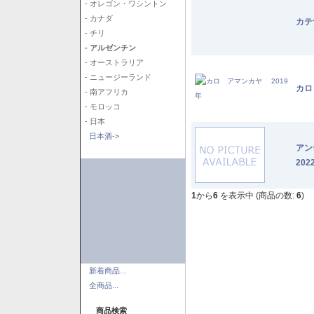
- オレゴン・ワシントン
- カナダ
カテ
- チリ
- アルゼンチン
- オーストラリア
- ニュージーランド
カロ
- 南アフリカ
- モロッコ
- 日本
日本酒->
アン
202
1
から
6
を表示中 (商品の数:
6
)
新着商品...
全商品...
商品検索