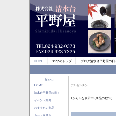
HOME
shopのトップ
ブログ清水台平野屋の日
Menu
HOME
アルゼンチン
清水台平野屋の日々
1
から
6
を表示中 (商品の数:
6
)
イベント案内
おすすめの商品
カートを見る