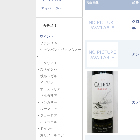
商品画像
品名-
マイページへ
クロ
カテゴリ
年
ワイン
->
- フランス->
- シャンパン・ヴァンムスー-
アン
>
- イタリア->
- スペイン->
- ポルトガル
- イギリス
- オーストリア
- ブルガリア
カテ
- ハンガリー
- ルーマニア
- ジョージア
- イスラエル
- ドイツ->
- カリフォルニア