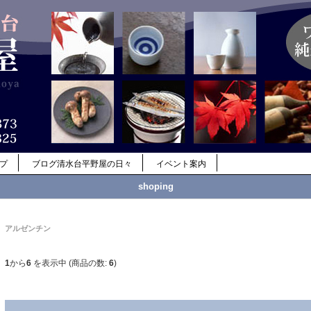
ップ
ブログ清水台平野屋の日々
イベント案内
shoping
アルゼンチン
1
から
6
を表示中 (商品の数:
6
)