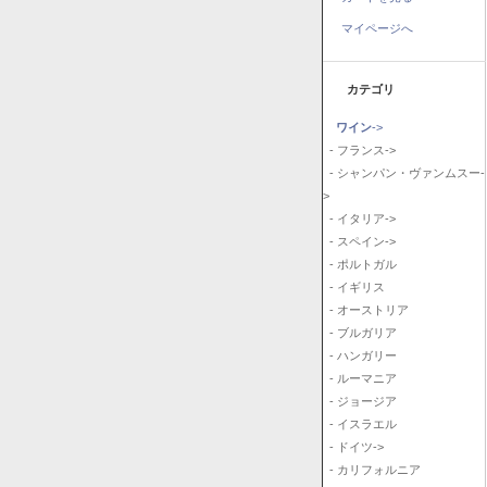
マイページへ
カテゴリ
ワイン
->
- フランス->
- シャンパン・ヴァンムスー-
>
- イタリア->
- スペイン->
- ポルトガル
- イギリス
- オーストリア
- ブルガリア
- ハンガリー
- ルーマニア
- ジョージア
- イスラエル
- ドイツ->
- カリフォルニア