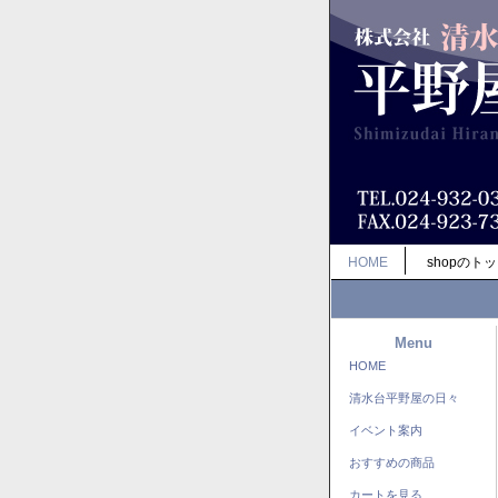
HOME
shopのト
Menu
HOME
清水台平野屋の日々
イベント案内
おすすめの商品
カートを見る