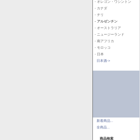
- オレゴン・ワシントン
- カナダ
- チリ
- アルゼンチン
- オーストラリア
- ニュージーランド
- 南アフリカ
- モロッコ
- 日本
日本酒->
新着商品...
全商品...
商品検索