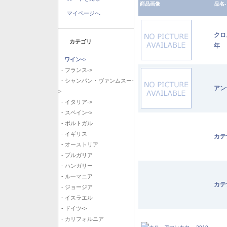
商品画像
品名-
マイページへ
クロ
カテゴリ
年
ワイン
->
- フランス->
- シャンパン・ヴァンムスー-
アン
>
- イタリア->
- スペイン->
- ポルトガル
- イギリス
カテ
- オーストリア
- ブルガリア
- ハンガリー
- ルーマニア
カテ
- ジョージア
- イスラエル
- ドイツ->
- カリフォルニア