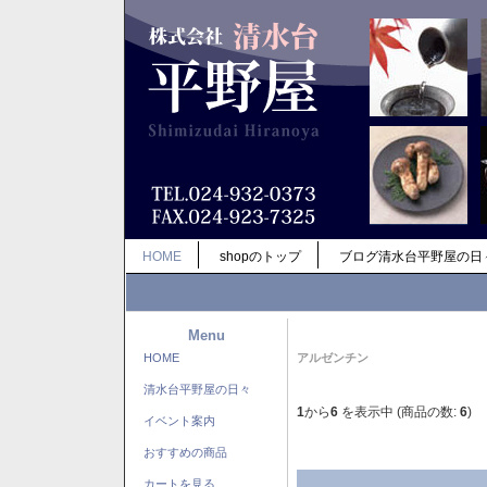
HOME
shopのトップ
ブログ清水台平野屋の日
Menu
HOME
アルゼンチン
清水台平野屋の日々
1
から
6
を表示中 (商品の数:
6
)
イベント案内
おすすめの商品
カートを見る