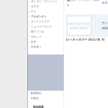
- オレゴン・ワシントン
カロ
- カナダ
- チリ
- アルゼンチン
- オーストラリア
アン
- ニュージーランド
202
- 南アフリカ
- モロッコ
1
から
6
を表示中 (商品の数:
6
)
- 日本
日本酒->
新着商品...
全商品...
商品検索