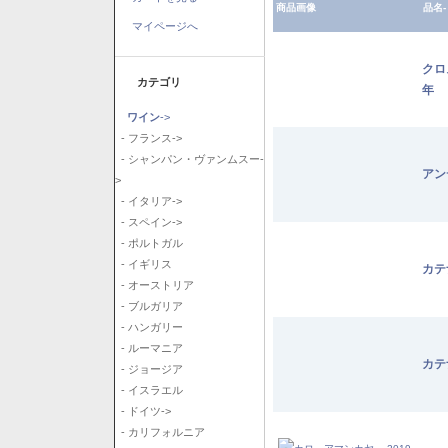
商品画像
品名-
マイページへ
クロ
カテゴリ
年
ワイン
->
- フランス->
- シャンパン・ヴァンムスー-
アン
>
- イタリア->
- スペイン->
- ポルトガル
- イギリス
カテ
- オーストリア
- ブルガリア
- ハンガリー
- ルーマニア
カテ
- ジョージア
- イスラエル
- ドイツ->
- カリフォルニア