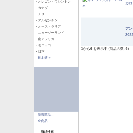
- オレゴン・ワシントン
カロ
- カナダ
- チリ
- アルゼンチン
- オーストラリア
アン
- ニュージーランド
202
- 南アフリカ
- モロッコ
1
から
6
を表示中 (商品の数:
6
)
- 日本
日本酒->
新着商品...
全商品...
商品検索