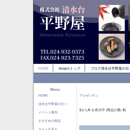
HOME
shopのトップ
ブログ清水台平野屋の日
Menu
HOME
アルゼンチン
清水台平野屋の日々
1
から
6
を表示中 (商品の数:
6
)
イベント案内
おすすめの商品
カートを見る