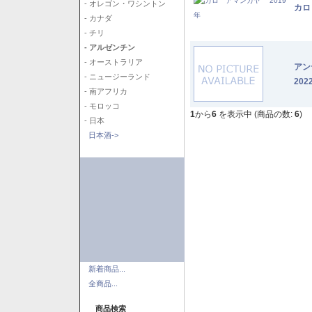
- オレゴン・ワシントン
カロ
- カナダ
- チリ
- アルゼンチン
- オーストラリア
アン
- ニュージーランド
202
- 南アフリカ
- モロッコ
1
から
6
を表示中 (商品の数:
6
)
- 日本
日本酒->
新着商品...
全商品...
商品検索