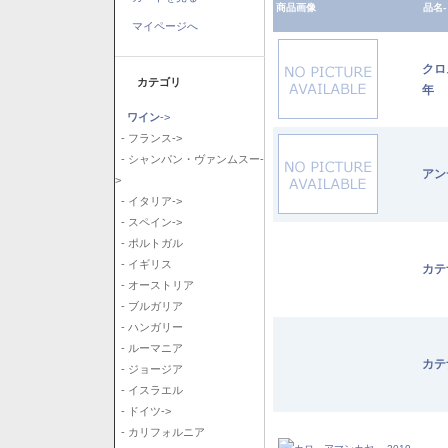
商品画像
品名-
マイページへ
クロ
カテゴリ
年
ワイン
->
- フランス->
- シャンパン・ヴァンムスー-
アン
>
- イタリア->
- スペイン->
- ポルトガル
- イギリス
カテ
- オーストリア
- ブルガリア
- ハンガリー
- ルーマニア
カテ
- ジョージア
- イスラエル
- ドイツ->
- カリフォルニア