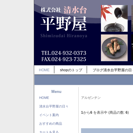
HOME
shopのトップ
ブログ清水台平野屋の日
Menu
HOME
アルゼンチン
清水台平野屋の日々
1
から
6
を表示中 (商品の数:
6
)
イベント案内
おすすめの商品
カートを見る