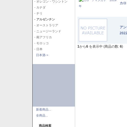
- オレゴン・ワシントン
カロ
- カナダ
- チリ
- アルゼンチン
- オーストラリア
アン
- ニュージーランド
202
- 南アフリカ
- モロッコ
1
から
6
を表示中 (商品の数:
6
)
- 日本
日本酒->
新着商品...
全商品...
商品検索