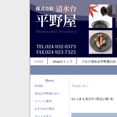
HOME
shopのトップ
ブログ清水台平野屋の日
Menu
HOME
アルゼンチン
清水台平野屋の日々
1
から
6
を表示中 (商品の数:
6
)
イベント案内
おすすめの商品
カートを見る