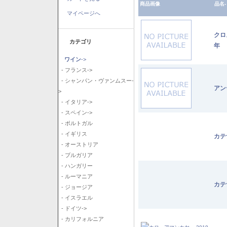
商品画像
品名-
マイページへ
クロ
カテゴリ
年
ワイン
->
- フランス->
- シャンパン・ヴァンムスー-
アン
>
- イタリア->
- スペイン->
- ポルトガル
- イギリス
カテ
- オーストリア
- ブルガリア
- ハンガリー
- ルーマニア
カテ
- ジョージア
- イスラエル
- ドイツ->
- カリフォルニア