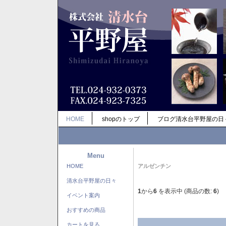
HOME
shopのトップ
ブログ清水台平野屋の日
Menu
HOME
アルゼンチン
清水台平野屋の日々
1
から
6
を表示中 (商品の数:
6
)
イベント案内
おすすめの商品
カートを見る