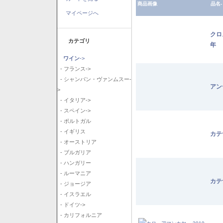
商品画像
品名-
マイページへ
クロ
カテゴリ
年
ワイン
->
- フランス->
- シャンパン・ヴァンムスー-
アン
>
- イタリア->
- スペイン->
- ポルトガル
- イギリス
カテ
- オーストリア
- ブルガリア
- ハンガリー
- ルーマニア
カテ
- ジョージア
- イスラエル
- ドイツ->
- カリフォルニア