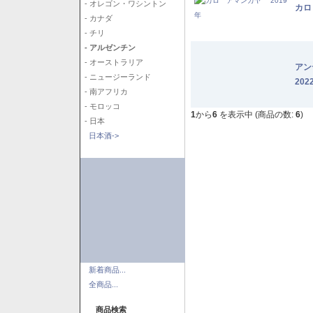
- オレゴン・ワシントン
カロ
- カナダ
- チリ
- アルゼンチン
- オーストラリア
アン
- ニュージーランド
202
- 南アフリカ
- モロッコ
1
から
6
を表示中 (商品の数:
6
)
- 日本
日本酒->
新着商品...
全商品...
商品検索