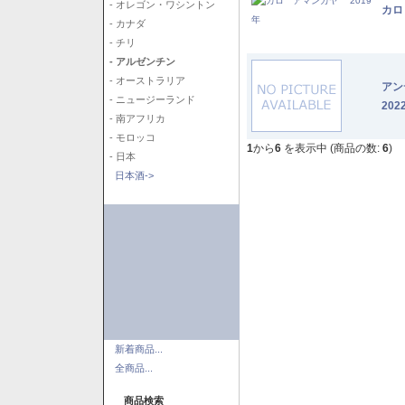
- オレゴン・ワシントン
カロ
- カナダ
- チリ
- アルゼンチン
- オーストラリア
アン
- ニュージーランド
202
- 南アフリカ
- モロッコ
1
から
6
を表示中 (商品の数:
6
)
- 日本
日本酒->
新着商品...
全商品...
商品検索