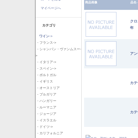
商品画像
品名-
マイページへ
クロ
カテゴリ
年
ワイン
->
- フランス->
- シャンパン・ヴァンムスー-
アン
>
- イタリア->
- スペイン->
- ポルトガル
- イギリス
カテ
- オーストリア
- ブルガリア
- ハンガリー
- ルーマニア
カテ
- ジョージア
- イスラエル
- ドイツ->
- カリフォルニア