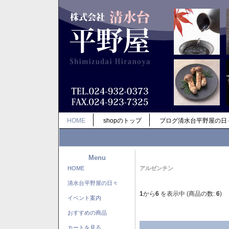
HOME
shopのトップ
ブログ清水台平野屋の日
Menu
HOME
アルゼンチン
清水台平野屋の日々
1
から
6
を表示中 (商品の数:
6
)
イベント案内
おすすめの商品
カートを見る