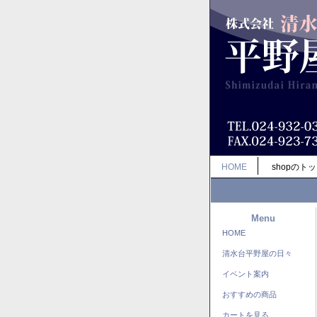
HOME
shopのト
Menu
HOME
清水台平野屋の日々
イベント案内
おすすめの商品
カートを見る