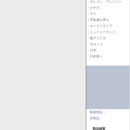
- オレゴン・ワシントン
- カナダ
- チリ
- アルゼンチン
- オーストラリア
- ニュージーランド
- 南アフリカ
- モロッコ
- 日本
日本酒->
新着商品...
全商品...
商品検索