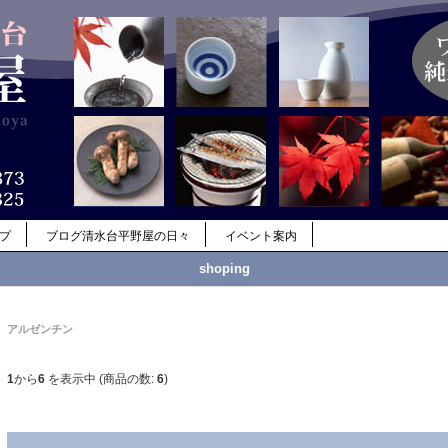
ップ
ブログ清水台平野屋の日々
イベント案内
shoping
アルゼンチン
1
から
6
を表示中 (商品の数:
6
)