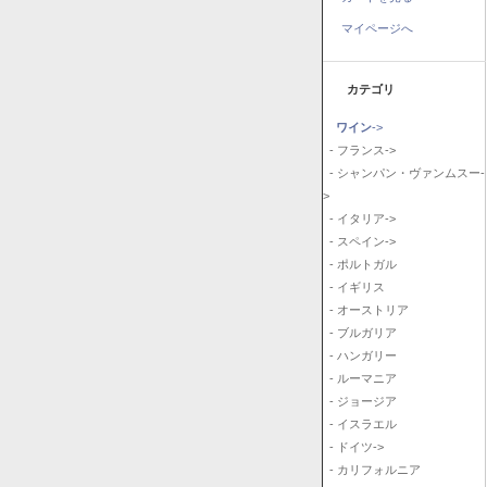
マイページへ
カテゴリ
ワイン
->
- フランス->
- シャンパン・ヴァンムスー-
>
- イタリア->
- スペイン->
- ポルトガル
- イギリス
- オーストリア
- ブルガリア
- ハンガリー
- ルーマニア
- ジョージア
- イスラエル
- ドイツ->
- カリフォルニア