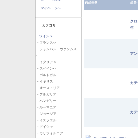
商品画像
品名-
マイページへ
クロ
カテゴリ
年
ワイン
->
- フランス->
- シャンパン・ヴァンムスー-
アン
>
- イタリア->
- スペイン->
- ポルトガル
- イギリス
カテ
- オーストリア
- ブルガリア
- ハンガリー
- ルーマニア
カテ
- ジョージア
- イスラエル
- ドイツ->
- カリフォルニア