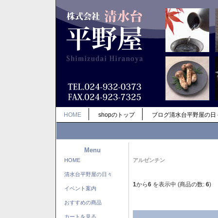
HOME
shopのトップ
ブログ清水台平野屋の日
Menu
HOME
アルゼンチン
清水台平野屋の日々
1
から
6
を表示中 (商品の数:
6
)
イベント案内
おすすめの商品
カートを見る