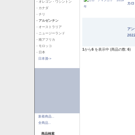
- オレゴン・ワシントン
カロ
- カナダ
- チリ
- アルゼンチン
- オーストラリア
アン
- ニュージーランド
202
- 南アフリカ
- モロッコ
1
から
6
を表示中 (商品の数:
6
)
- 日本
日本酒->
新着商品...
全商品...
商品検索