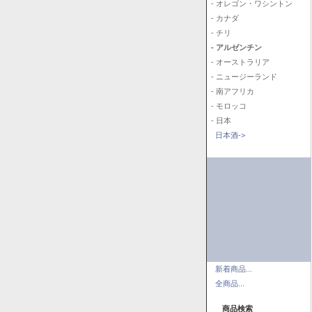
- オレゴン・ワシントン
- カナダ
- チリ
- アルゼンチン
- オーストラリア
- ニュージーランド
- 南アフリカ
- モロッコ
- 日本
日本酒->
新着商品...
全商品...
商品検索