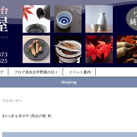
ップ
ブログ清水台平野屋の日々
イベント案内
shoping
アルゼンチン
1
から
6
を表示中 (商品の数:
6
)