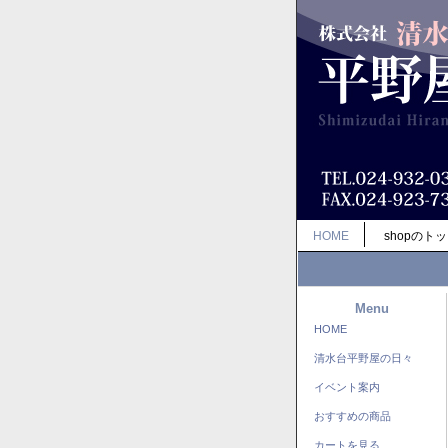
HOME
shopのト
Menu
HOME
清水台平野屋の日々
イベント案内
おすすめの商品
カートを見る