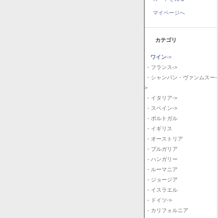
マイページへ
カテゴリ
ワイン
->
- フランス->
- シャンパン・ヴァンムスー-
>
- イタリア->
- スペイン->
- ポルトガル
- イギリス
- オーストリア
- ブルガリア
- ハンガリー
- ルーマニア
- ジョージア
- イスラエル
- ドイツ->
- カリフォルニア