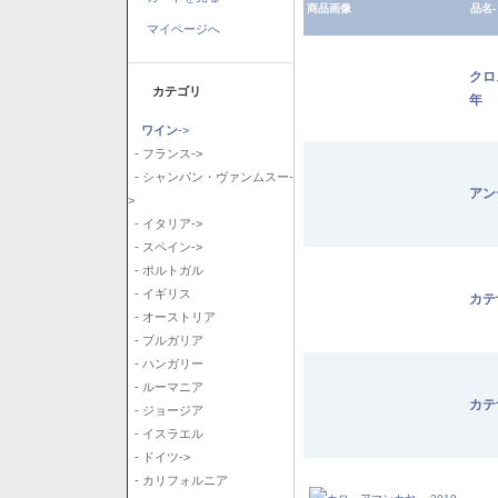
商品画像
品名-
マイページへ
クロ
カテゴリ
年
ワイン
->
- フランス->
- シャンパン・ヴァンムスー-
アン
>
- イタリア->
- スペイン->
- ポルトガル
- イギリス
カテ
- オーストリア
- ブルガリア
- ハンガリー
- ルーマニア
カテ
- ジョージア
- イスラエル
- ドイツ->
- カリフォルニア