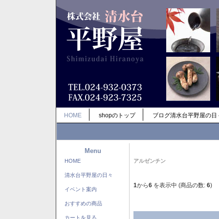
HOME
shopのトップ
ブログ清水台平野屋の日
Menu
HOME
アルゼンチン
清水台平野屋の日々
1
から
6
を表示中 (商品の数:
6
)
イベント案内
おすすめの商品
カートを見る