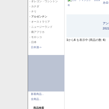
- オレゴン・ワシントン
カロ
- カナダ
- チリ
- アルゼンチン
- オーストラリア
アン
- ニュージーランド
202
- 南アフリカ
- モロッコ
1
から
6
を表示中 (商品の数:
6
)
- 日本
日本酒->
新着商品...
全商品...
商品検索