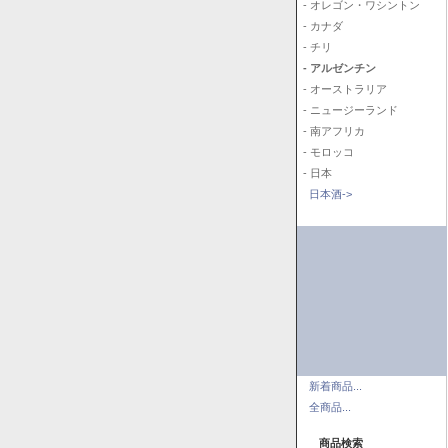
- オレゴン・ワシントン
- カナダ
- チリ
- アルゼンチン
- オーストラリア
- ニュージーランド
- 南アフリカ
- モロッコ
- 日本
日本酒->
新着商品...
全商品...
商品検索