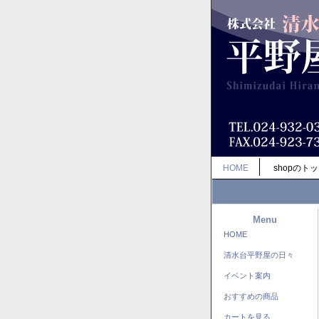
HOME
shopのト
Menu
HOME
清水台平野屋の日々
イベント案内
おすすめの商品
カートを見る