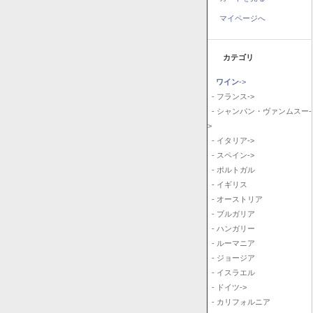
マイページへ
カテゴリ
ワイン
->
- フランス->
- シャンパン・ヴァンムスー-
>
- イタリア->
- スペイン->
- ポルトガル
- イギリス
- オーストリア
- ブルガリア
- ハンガリー
- ルーマニア
- ジョージア
- イスラエル
- ドイツ->
- カリフォルニア