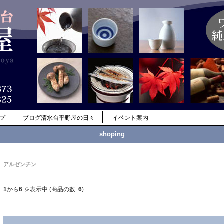
ップ
ブログ清水台平野屋の日々
イベント案内
shoping
アルゼンチン
1
から
6
を表示中 (商品の数:
6
)