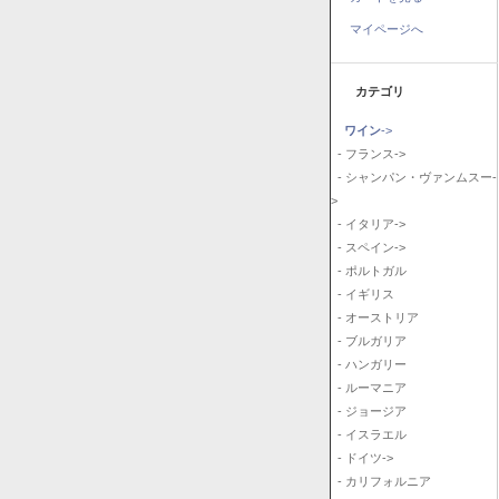
マイページへ
カテゴリ
ワイン
->
- フランス->
- シャンパン・ヴァンムスー-
>
- イタリア->
- スペイン->
- ポルトガル
- イギリス
- オーストリア
- ブルガリア
- ハンガリー
- ルーマニア
- ジョージア
- イスラエル
- ドイツ->
- カリフォルニア