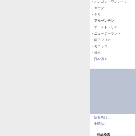
- オレゴン・ワシントン
- カナダ
- チリ
- アルゼンチン
- オーストラリア
- ニュージーランド
- 南アフリカ
- モロッコ
- 日本
日本酒->
新着商品...
全商品...
商品検索