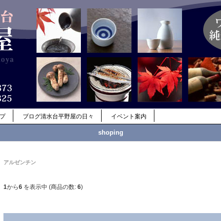
ップ
ブログ清水台平野屋の日々
イベント案内
shoping
アルゼンチン
1
から
6
を表示中 (商品の数:
6
)