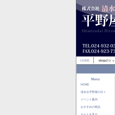
HOME
shopのト
Menu
HOME
清水台平野屋の日々
イベント案内
おすすめの商品
カートを見る