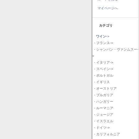
マイページへ
カテゴリ
ワイン
->
- フランス->
- シャンパン・ヴァンムスー-
>
- イタリア->
- スペイン->
- ポルトガル
- イギリス
- オーストリア
- ブルガリア
- ハンガリー
- ルーマニア
- ジョージア
- イスラエル
- ドイツ->
- カリフォルニア