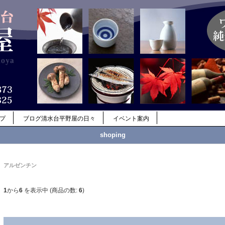
ップ
ブログ清水台平野屋の日々
イベント案内
shoping
アルゼンチン
1
から
6
を表示中 (商品の数:
6
)