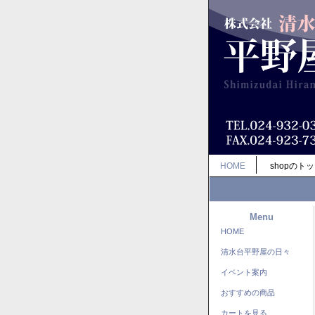
HOME
shopのト
Menu
HOME
清水台平野屋の日々
イベント案内
おすすめの商品
カートを見る