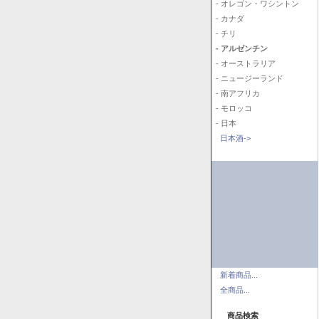
- オレゴン・ワシントン
- カナダ
- チリ
- アルゼンチン
- オーストラリア
- ニュージーランド
- 南アフリカ
- モロッコ
- 日本
日本酒->
新着商品...
全商品...
商品検索