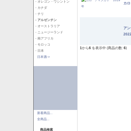
- オレゴン・ワシントン
カロ
- カナダ
- チリ
- アルゼンチン
- オーストラリア
アン
- ニュージーランド
202
- 南アフリカ
- モロッコ
1
から
6
を表示中 (商品の数:
6
)
- 日本
日本酒->
新着商品...
全商品...
商品検索