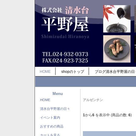
HOME
shopのトップ
ブログ清水台平野屋の日
Menu
HOME
アルゼンチン
清水台平野屋の日々
1
から
6
を表示中 (商品の数:
6
)
イベント案内
おすすめの商品
カートを見る