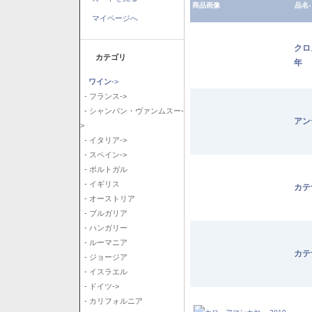
商品画像
品名-
マイページへ
クロ
カテゴリ
年
ワイン
->
- フランス->
- シャンパン・ヴァンムスー-
アン
>
- イタリア->
- スペイン->
- ポルトガル
- イギリス
カテ
- オーストリア
- ブルガリア
- ハンガリー
- ルーマニア
カテ
- ジョージア
- イスラエル
- ドイツ->
- カリフォルニア