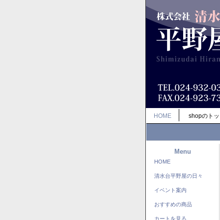
HOME
shopのト
Menu
HOME
清水台平野屋の日々
イベント案内
おすすめの商品
カートを見る