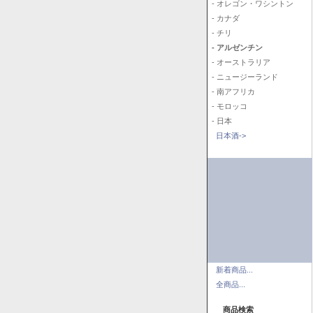
- オレゴン・ワシントン
- カナダ
- チリ
- アルゼンチン
- オーストラリア
- ニュージーランド
- 南アフリカ
- モロッコ
- 日本
日本酒->
新着商品...
全商品...
商品検索