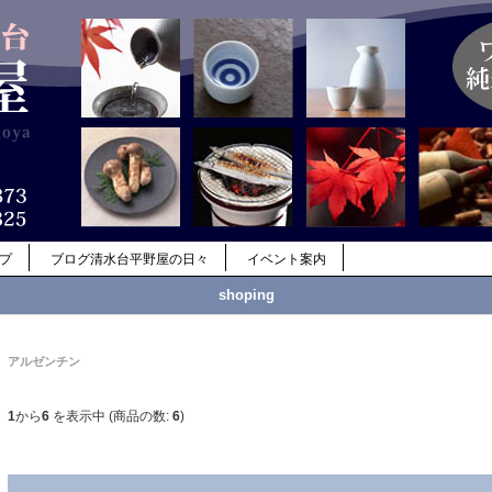
ップ
ブログ清水台平野屋の日々
イベント案内
shoping
アルゼンチン
1
から
6
を表示中 (商品の数:
6
)