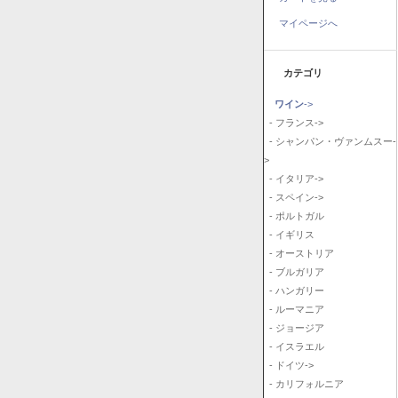
マイページへ
カテゴリ
ワイン
->
- フランス->
- シャンパン・ヴァンムスー-
>
- イタリア->
- スペイン->
- ポルトガル
- イギリス
- オーストリア
- ブルガリア
- ハンガリー
- ルーマニア
- ジョージア
- イスラエル
- ドイツ->
- カリフォルニア