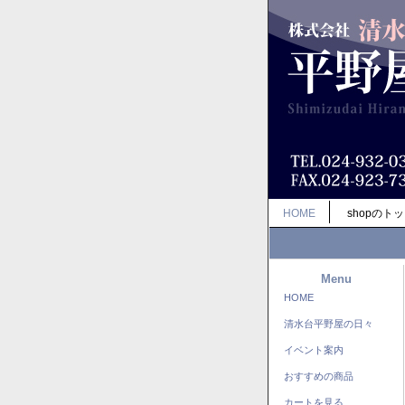
HOME
shopのト
Menu
HOME
清水台平野屋の日々
イベント案内
おすすめの商品
カートを見る