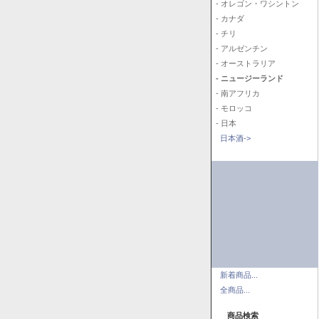
- オレゴン・ワシントン
- カナダ
- チリ
- アルゼンチン
- オーストラリア
- ニュージーランド
- 南アフリカ
- モロッコ
- 日本
日本酒->
新着商品...
全商品...
商品検索