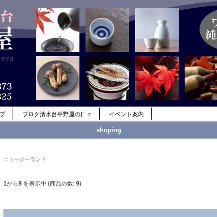
ップ
ブログ清水台平野屋の日々
イベント案内
shoping
ニュージーランド
1
から
9
を表示中 (商品の数:
9
)