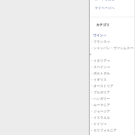
マイページへ
カテゴリ
ワイン
->
- フランス->
- シャンパン・ヴァンムスー-
>
- イタリア->
- スペイン->
- ポルトガル
- イギリス
- オーストリア
- ブルガリア
- ハンガリー
- ルーマニア
- ジョージア
- イスラエル
- ドイツ->
- カリフォルニア