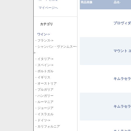
商品画像
品名-
マイページへ
プロヴィダ
カテゴリ
ワイン
->
- フランス->
- シャンパン・ヴァンムスー-
マウント 
>
- イタリア->
- スペイン->
- ポルトガル
- イギリス
キムラセラ
- オーストリア
- ブルガリア
- ハンガリー
- ルーマニア
キムラセラ
- ジョージア
- イスラエル
- ドイツ->
- カリフォルニア