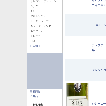
キムラセラ
- オレゴン・ワシントン
ヴィニョン
- カナダ
- チリ
- アルゼンチン
- オーストラリア
テ カイラ
- ニュージーランド
- 南アフリカ
- モロッコ
- 日本
チュヴァー
日本酒->
年
セレシン 
新着商品...
全商品...
シレーニー
商品検索