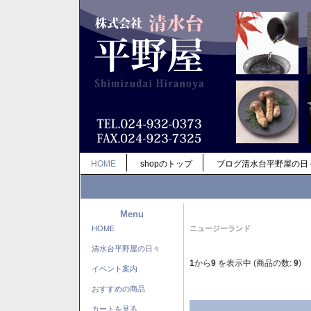
HOME
shopのトップ
ブログ清水台平野屋の日
Menu
HOME
ニュージーランド
清水台平野屋の日々
1
から
9
を表示中 (商品の数:
9
)
イベント案内
おすすめの商品
カートを見る