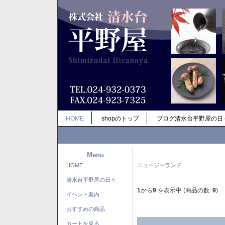
HOME
shopのトップ
ブログ清水台平野屋の日
Menu
HOME
ニュージーランド
清水台平野屋の日々
1
から
9
を表示中 (商品の数:
9
)
イベント案内
おすすめの商品
カートを見る