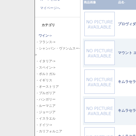
商品画像
品名-
マイページへ
プロヴィダ
カテゴリ
ワイン
->
- フランス->
- シャンパン・ヴァンムスー-
マウント 
>
- イタリア->
- スペイン->
- ポルトガル
- イギリス
キムラセラ
- オーストリア
- ブルガリア
- ハンガリー
- ルーマニア
キムラセラ
- ジョージア
- イスラエル
- ドイツ->
- カリフォルニア