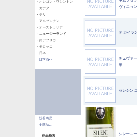
キムラセラ
- オレゴン・ワシントン
ヴィニョン
- カナダ
- チリ
- アルゼンチン
- オーストラリア
テ カイラ
- ニュージーランド
- 南アフリカ
- モロッコ
- 日本
チュヴァー
日本酒->
年
セレシン 
新着商品...
全商品...
シレーニー
商品検索