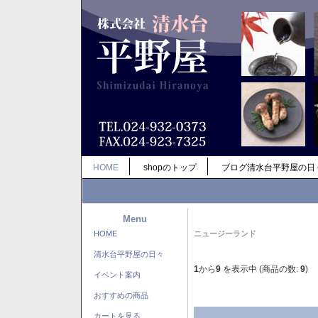
HOME
shopのトップ
ブログ清水台平野屋の日
Menu
HOME
ニュージーランド
清水台平野屋の日々
1
から
9
を表示中 (商品の数:
9
)
イベント案内
おすすめの商品
カートを見る