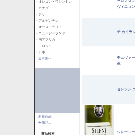
キムラセラ
- オレゴン・ワシントン
ヴィニョン
- カナダ
- チリ
- アルゼンチン
- オーストラリア
テ カイラ
- ニュージーランド
- 南アフリカ
- モロッコ
- 日本
チュヴァー
日本酒->
年
セレシン 
新着商品...
全商品...
シレーニー
商品検索