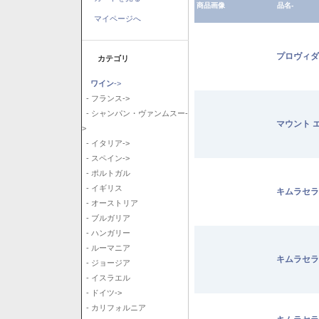
商品画像
品名-
マイページへ
プロヴィダ
カテゴリ
ワイン
->
- フランス->
- シャンパン・ヴァンムスー-
マウント 
>
- イタリア->
- スペイン->
- ポルトガル
- イギリス
キムラセラ
- オーストリア
- ブルガリア
- ハンガリー
- ルーマニア
キムラセラ
- ジョージア
- イスラエル
- ドイツ->
- カリフォルニア