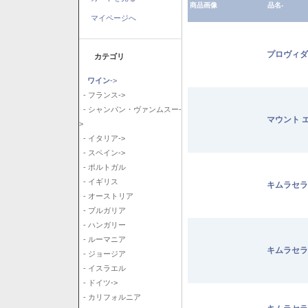
商品画像
品名-
マイページへ
プロヴィダ
カテゴリ
ワイン
->
- フランス->
- シャンパン・ヴァンムスー-
マウント 
>
- イタリア->
- スペイン->
- ポルトガル
- イギリス
キムラセラ
- オーストリア
- ブルガリア
- ハンガリー
- ルーマニア
キムラセラ
- ジョージア
- イスラエル
- ドイツ->
- カリフォルニア