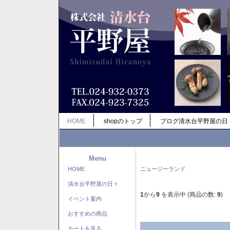
HOME
shopのトップ
ブログ清水台平野屋の日
Menu
HOME
ニュージーランド
清水台平野屋の日々
1
から
9
を表示中 (商品の数:
9
)
イベント案内
おすすめの商品
カートを見る