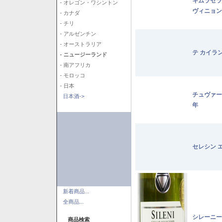
キムラセラ
- オレゴン・ワシントン
ヴィニョン
- カナダ
- チリ
- アルゼンチン
- オーストラリア
テ カイラ
- ニュージーランド
- 南アフリカ
- モロッコ
- 日本
チュヴァー
日本酒->
年
セレシン 
新着商品...
全商品...
シレーニー
商品検索