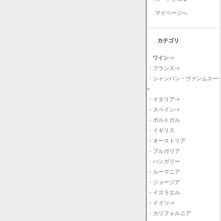
マイページへ
カテゴリ
ワイン
->
- フランス->
- シャンパン・ヴァンムスー-
>
- イタリア->
- スペイン->
- ポルトガル
- イギリス
- オーストリア
- ブルガリア
- ハンガリー
- ルーマニア
- ジョージア
- イスラエル
- ドイツ->
- カリフォルニア