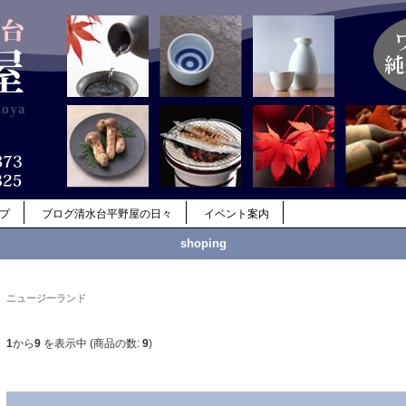
ップ
ブログ清水台平野屋の日々
イベント案内
shoping
ニュージーランド
1
から
9
を表示中 (商品の数:
9
)