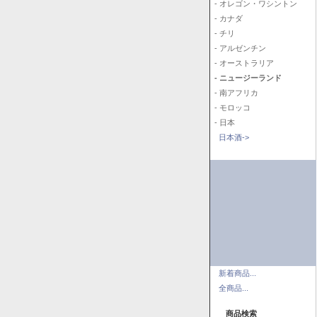
- オレゴン・ワシントン
- カナダ
- チリ
- アルゼンチン
- オーストラリア
- ニュージーランド
- 南アフリカ
- モロッコ
- 日本
日本酒->
新着商品...
全商品...
商品検索