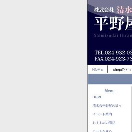
HOME
shopのト
Menu
HOME
清水台平野屋の日々
イベント案内
おすすめの商品
カートを見る