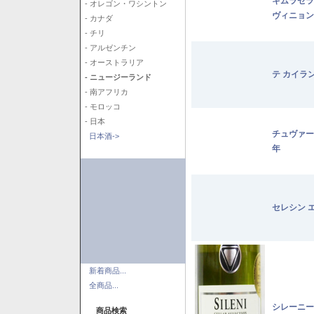
キムラセラ
- オレゴン・ワシントン
ヴィニョン
- カナダ
- チリ
- アルゼンチン
- オーストラリア
テ カイラ
- ニュージーランド
- 南アフリカ
- モロッコ
- 日本
チュヴァー
日本酒->
年
セレシン 
新着商品...
全商品...
シレーニー
商品検索