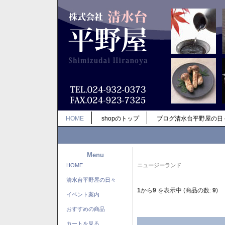
HOME
shopのトップ
ブログ清水台平野屋の日
Menu
HOME
ニュージーランド
清水台平野屋の日々
1
から
9
を表示中 (商品の数:
9
)
イベント案内
おすすめの商品
カートを見る