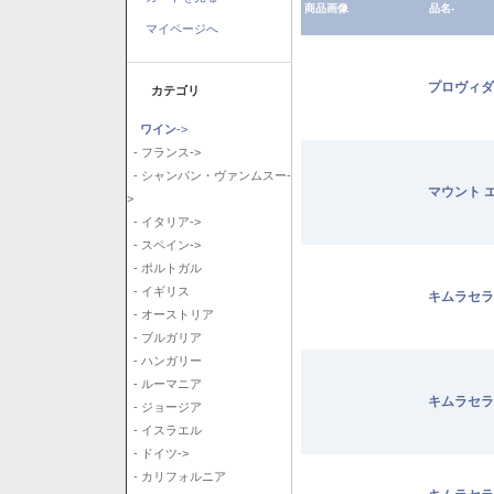
商品画像
品名-
マイページへ
プロヴィダ
カテゴリ
ワイン
->
- フランス->
- シャンパン・ヴァンムスー-
マウント 
>
- イタリア->
- スペイン->
- ポルトガル
- イギリス
キムラセラ
- オーストリア
- ブルガリア
- ハンガリー
- ルーマニア
キムラセラ
- ジョージア
- イスラエル
- ドイツ->
- カリフォルニア