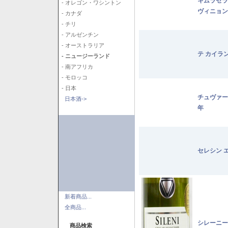
キムラセラ
- オレゴン・ワシントン
ヴィニョン
- カナダ
- チリ
- アルゼンチン
- オーストラリア
テ カイラ
- ニュージーランド
- 南アフリカ
- モロッコ
- 日本
チュヴァー
日本酒->
年
セレシン 
新着商品...
全商品...
シレーニー
商品検索