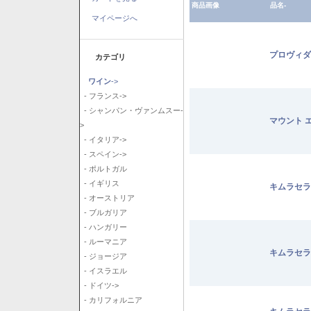
商品画像
品名-
マイページへ
プロヴィダ
カテゴリ
ワイン
->
- フランス->
- シャンパン・ヴァンムスー-
マウント 
>
- イタリア->
- スペイン->
- ポルトガル
- イギリス
キムラセラ
- オーストリア
- ブルガリア
- ハンガリー
- ルーマニア
キムラセラ
- ジョージア
- イスラエル
- ドイツ->
- カリフォルニア