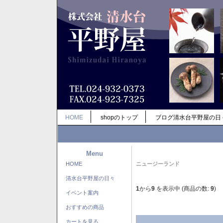
HOME
shopのトップ
ブログ清水台平野屋の日
Menu
HOME
ニュージーランド
清水台平野屋の日々
1
から
9
を表示中 (商品の数:
9
)
イベント案内
おすすめの商品
カートを見る