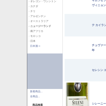
キムラセラ
- オレゴン・ワシントン
ヴィニョン
- カナダ
- チリ
- アルゼンチン
- オーストラリア
テ カイラ
- ニュージーランド
- 南アフリカ
- モロッコ
- 日本
チュヴァー
日本酒->
年
セレシン 
新着商品...
全商品...
シレーニー
商品検索