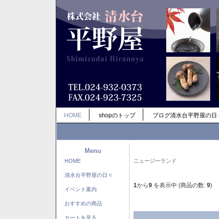
HOME
shopのトップ
ブログ清水台平野屋の日
Menu
HOME
ニュージーランド
清水台平野屋の日々
1
から
9
を表示中 (商品の数:
9
)
イベント案内
おすすめの商品
カートを見る