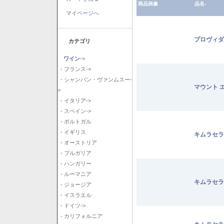
商品画像
品名-
マイページへ
プロヴィダ
カテゴリ
ワイン
->
- フランス->
- シャンパン・ヴァンムスー-
マウント 
>
- イタリア->
- スペイン->
- ポルトガル
- イギリス
キムラセラ
- オーストリア
- ブルガリア
- ハンガリー
- ルーマニア
キムラセラ
- ジョージア
- イスラエル
- ドイツ->
- カリフォルニア