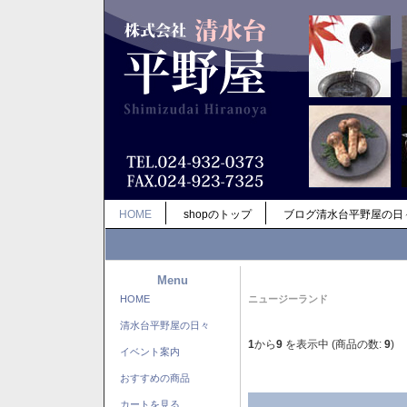
HOME
shopのトップ
ブログ清水台平野屋の日
Menu
HOME
ニュージーランド
清水台平野屋の日々
1
から
9
を表示中 (商品の数:
9
)
イベント案内
おすすめの商品
カートを見る