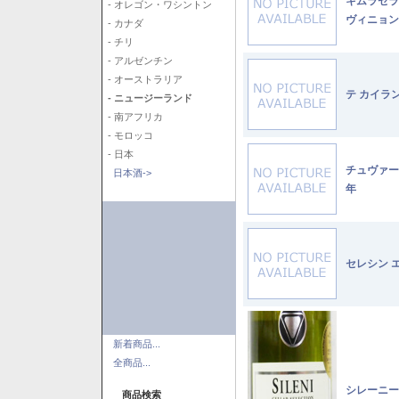
キムラセラ
- オレゴン・ワシントン
ヴィニョン
- カナダ
- チリ
- アルゼンチン
- オーストラリア
テ カイラ
- ニュージーランド
- 南アフリカ
- モロッコ
- 日本
チュヴァー
日本酒->
年
セレシン 
新着商品...
全商品...
シレーニー
商品検索