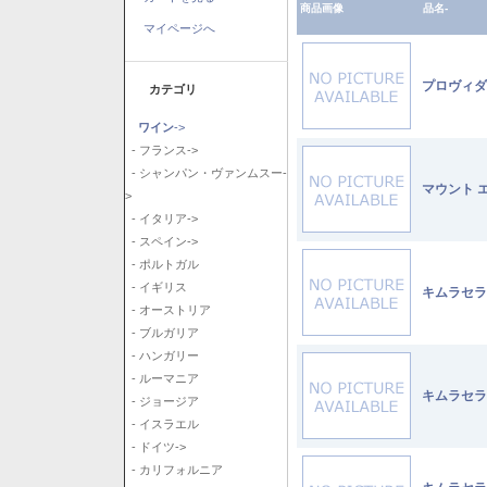
商品画像
品名-
マイページへ
プロヴィダ
カテゴリ
ワイン
->
- フランス->
- シャンパン・ヴァンムスー-
マウント 
>
- イタリア->
- スペイン->
- ポルトガル
- イギリス
キムラセラ
- オーストリア
- ブルガリア
- ハンガリー
- ルーマニア
キムラセラ
- ジョージア
- イスラエル
- ドイツ->
- カリフォルニア