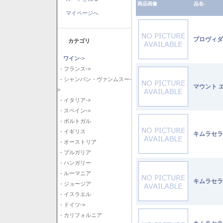
商品画像
品名-
マイページへ
プロヴィダ
カテゴリ
ワイン
->
- フランス->
- シャンパン・ヴァンムスー-
マウント 
>
- イタリア->
- スペイン->
- ポルトガル
- イギリス
キムラセラ
- オーストリア
- ブルガリア
- ハンガリー
- ルーマニア
キムラセラ
- ジョージア
- イスラエル
- ドイツ->
- カリフォルニア