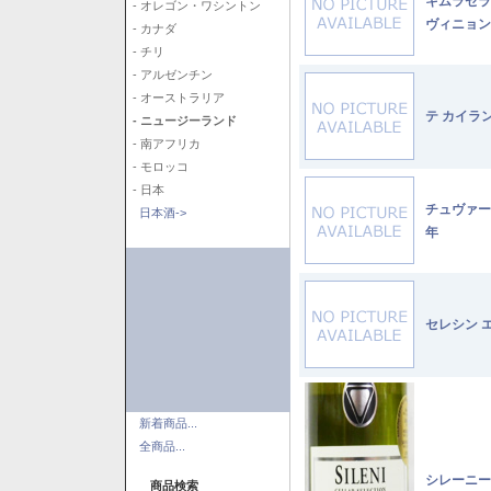
キムラセラ
- オレゴン・ワシントン
ヴィニョン
- カナダ
- チリ
- アルゼンチン
- オーストラリア
テ カイラ
- ニュージーランド
- 南アフリカ
- モロッコ
- 日本
チュヴァー
日本酒->
年
セレシン 
新着商品...
全商品...
シレーニー
商品検索