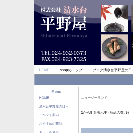
HOME
shopのトップ
ブログ清水台平野屋の日
Menu
HOME
ニュージーランド
清水台平野屋の日々
1
から
9
を表示中 (商品の数:
9
)
イベント案内
おすすめの商品
カートを見る