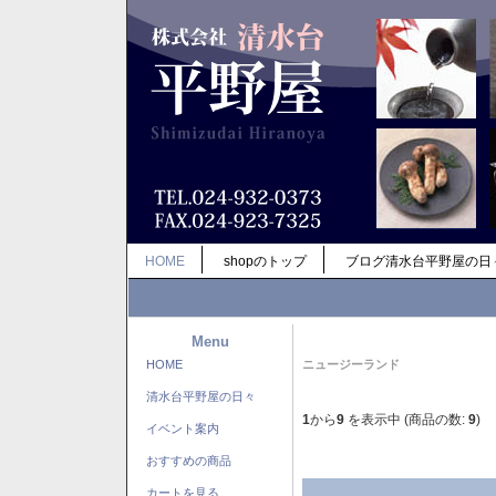
HOME
shopのトップ
ブログ清水台平野屋の日
Menu
HOME
ニュージーランド
清水台平野屋の日々
1
から
9
を表示中 (商品の数:
9
)
イベント案内
おすすめの商品
カートを見る