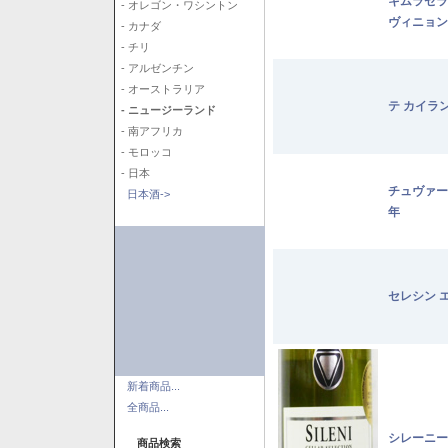
キムラセラ
- オレゴン・ワシントン
ヴィニョン
- カナダ
- チリ
- アルゼンチン
- オーストラリア
テ カイラ
- ニュージーランド
- 南アフリカ
- モロッコ
- 日本
チュヴァー
日本酒->
年
セレシン 
新着商品...
全商品...
シレーニー
商品検索