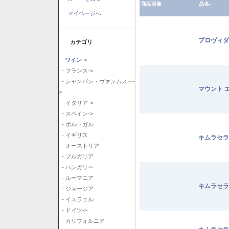
商品画像
品名-
マイページへ
プロヴィダ
カテゴリ
ワイン
->
- フランス->
- シャンパン・ヴァンムスー-
マウント 
>
- イタリア->
- スペイン->
- ポルトガル
- イギリス
キムラセラ
- オーストリア
- ブルガリア
- ハンガリー
- ルーマニア
キムラセラ
- ジョージア
- イスラエル
- ドイツ->
- カリフォルニア