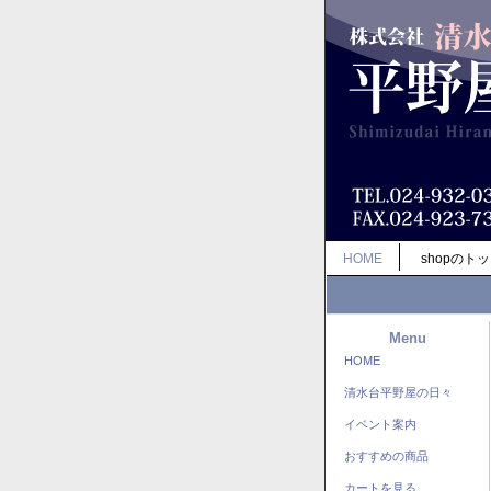
HOME
shopのト
Menu
HOME
清水台平野屋の日々
イベント案内
おすすめの商品
カートを見る