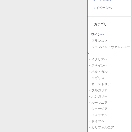
マイページへ
カテゴリ
ワイン
->
- フランス->
- シャンパン・ヴァンムスー-
>
- イタリア->
- スペイン->
- ポルトガル
- イギリス
- オーストリア
- ブルガリア
- ハンガリー
- ルーマニア
- ジョージア
- イスラエル
- ドイツ->
- カリフォルニア