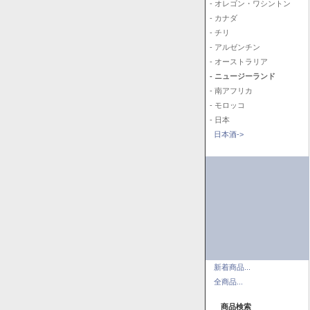
- オレゴン・ワシントン
- カナダ
- チリ
- アルゼンチン
- オーストラリア
- ニュージーランド
- 南アフリカ
- モロッコ
- 日本
日本酒->
新着商品...
全商品...
商品検索