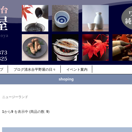
ップ
ブログ清水台平野屋の日々
イベント案内
shoping
ニュージーランド
1
から
9
を表示中 (商品の数:
9
)