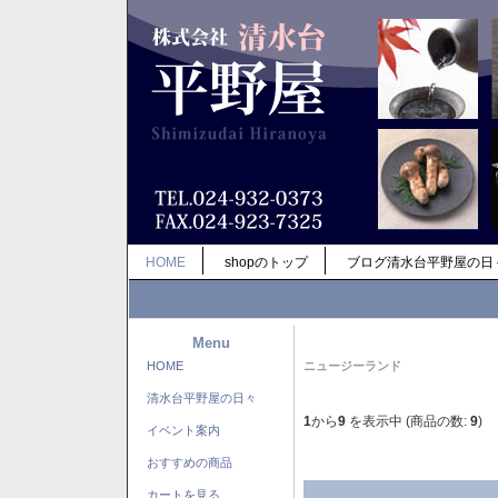
HOME
shopのトップ
ブログ清水台平野屋の日
Menu
HOME
ニュージーランド
清水台平野屋の日々
1
から
9
を表示中 (商品の数:
9
)
イベント案内
おすすめの商品
カートを見る