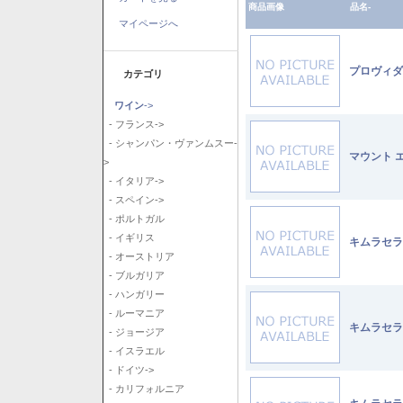
商品画像
品名-
マイページへ
プロヴィダ
カテゴリ
ワイン
->
- フランス->
- シャンパン・ヴァンムスー-
マウント 
>
- イタリア->
- スペイン->
- ポルトガル
- イギリス
キムラセラ
- オーストリア
- ブルガリア
- ハンガリー
- ルーマニア
キムラセラ
- ジョージア
- イスラエル
- ドイツ->
- カリフォルニア