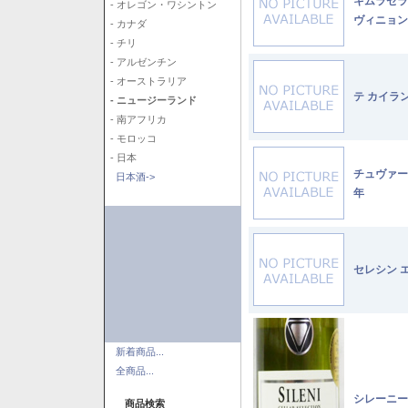
キムラセラ
- オレゴン・ワシントン
ヴィニョン
- カナダ
- チリ
- アルゼンチン
- オーストラリア
テ カイラ
- ニュージーランド
- 南アフリカ
- モロッコ
- 日本
チュヴァー
日本酒->
年
セレシン 
新着商品...
全商品...
シレーニー
商品検索