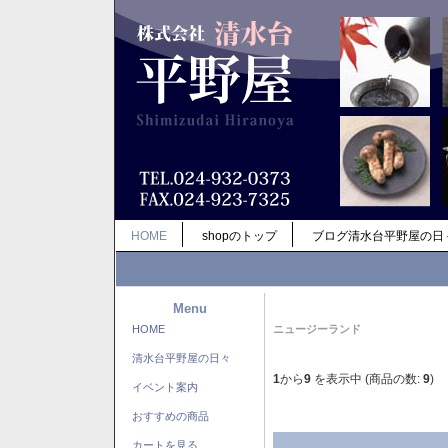
HOME
shopのトップ
ブログ清水台平野屋の日
Menu
HOME
ニュージーランド
清水台平野屋の日々
1
から
9
を表示中 (商品の数:
9
)
イベント案内
おすすめの商品
カートを見る