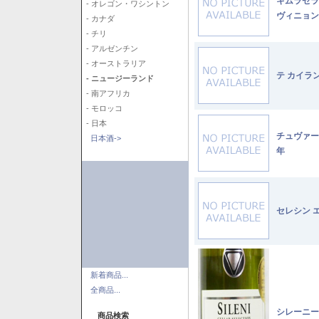
キムラセラ
- オレゴン・ワシントン
ヴィニョン
- カナダ
- チリ
- アルゼンチン
- オーストラリア
テ カイラ
- ニュージーランド
- 南アフリカ
- モロッコ
- 日本
チュヴァー
日本酒->
年
セレシン 
新着商品...
全商品...
シレーニー
商品検索