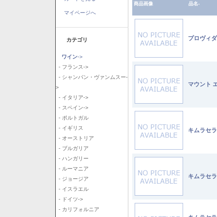
商品画像
品名-
マイページへ
プロヴィダ
カテゴリ
ワイン
->
- フランス->
- シャンパン・ヴァンムスー-
マウント 
>
- イタリア->
- スペイン->
- ポルトガル
- イギリス
キムラセラ
- オーストリア
- ブルガリア
- ハンガリー
- ルーマニア
キムラセラ
- ジョージア
- イスラエル
- ドイツ->
- カリフォルニア