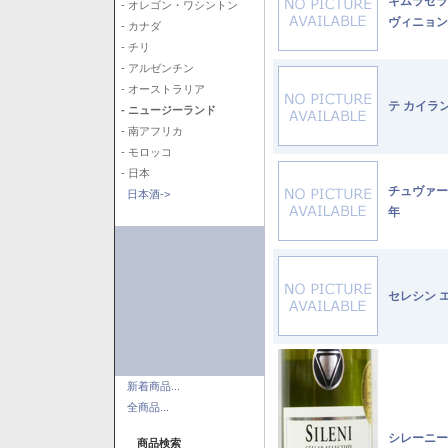
キムラセラ
- オレゴン・ワシントン
ヴィニョン
- カナダ
- チリ
- アルゼンチン
- オーストラリア
テ カイラ
- ニュージーランド
- 南アフリカ
- モロッコ
- 日本
チュヴァー
日本酒->
年
セレシン 
新着商品...
全商品...
シレーニー
商品検索