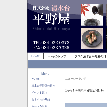
HOME
shopのトップ
ブログ清水台平野屋の日
Menu
HOME
ニュージーランド
清水台平野屋の日々
1
から
9
を表示中 (商品の数:
9
)
イベント案内
おすすめの商品
カートを見る