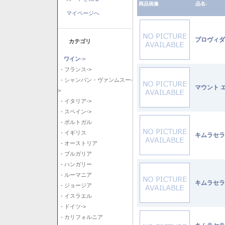
商品画像
品名-
マイページへ
プロヴィダ
カテゴリ
ワイン
->
- フランス->
- シャンパン・ヴァンムスー-
マウント 
>
- イタリア->
- スペイン->
- ポルトガル
- イギリス
キムラセラ
- オーストリア
- ブルガリア
- ハンガリー
- ルーマニア
キムラセラ
- ジョージア
- イスラエル
- ドイツ->
- カリフォルニア