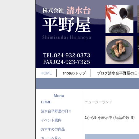
HOME
shopのトップ
ブログ清水台平野屋の日
Menu
HOME
ニュージーランド
清水台平野屋の日々
1
から
9
を表示中 (商品の数:
9
)
イベント案内
おすすめの商品
カートを見る