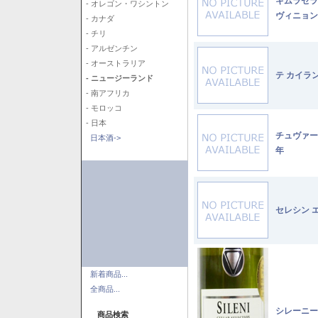
キムラセラ
- オレゴン・ワシントン
ヴィニョン
- カナダ
- チリ
- アルゼンチン
- オーストラリア
テ カイラ
- ニュージーランド
- 南アフリカ
- モロッコ
- 日本
チュヴァー
日本酒->
年
セレシン 
新着商品...
全商品...
シレーニー
商品検索