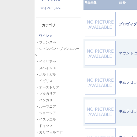
商品画像
品名-
マイページへ
プロヴィダ
カテゴリ
ワイン
->
- フランス->
- シャンパン・ヴァンムスー-
マウント 
>
- イタリア->
- スペイン->
- ポルトガル
- イギリス
キムラセラ
- オーストリア
- ブルガリア
- ハンガリー
- ルーマニア
キムラセラ
- ジョージア
- イスラエル
- ドイツ->
- カリフォルニア