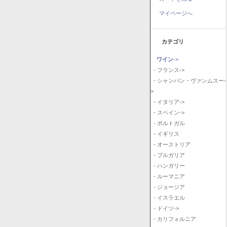
マイページへ
カテゴリ
ワイン
->
- フランス->
- シャンパン・ヴァンムスー-
>
- イタリア->
- スペイン->
- ポルトガル
- イギリス
- オーストリア
- ブルガリア
- ハンガリー
- ルーマニア
- ジョージア
- イスラエル
- ドイツ->
- カリフォルニア