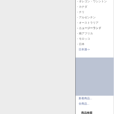
- オレゴン・ワシントン
- カナダ
- チリ
- アルゼンチン
- オーストラリア
- ニュージーランド
- 南アフリカ
- モロッコ
- 日本
日本酒->
新着商品...
全商品...
商品検索