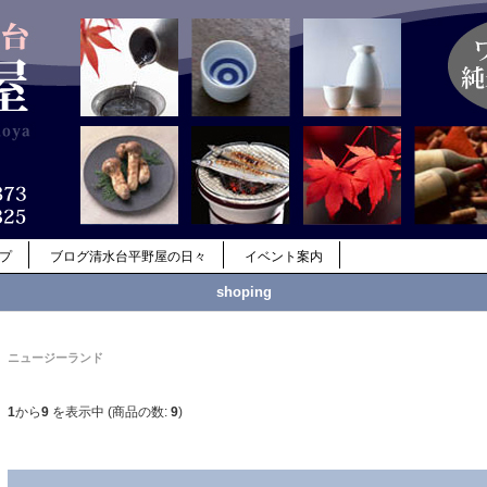
ップ
ブログ清水台平野屋の日々
イベント案内
shoping
ニュージーランド
1
から
9
を表示中 (商品の数:
9
)