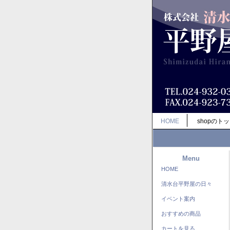
HOME
shopのト
Menu
HOME
清水台平野屋の日々
イベント案内
おすすめの商品
カートを見る