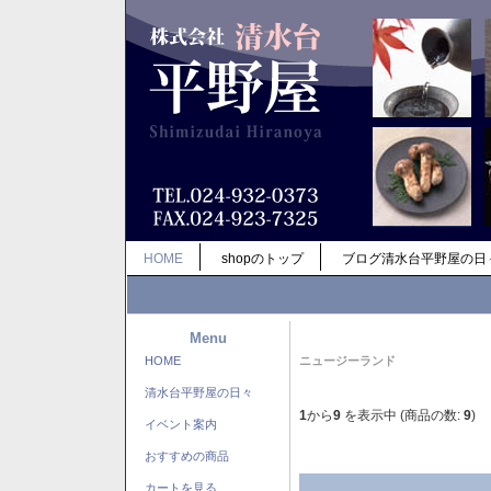
HOME
shopのトップ
ブログ清水台平野屋の日
Menu
HOME
ニュージーランド
清水台平野屋の日々
1
から
9
を表示中 (商品の数:
9
)
イベント案内
おすすめの商品
カートを見る