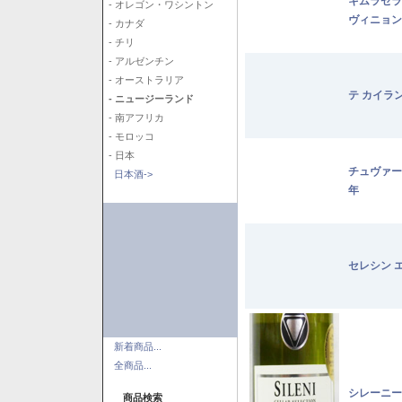
キムラセラ
- オレゴン・ワシントン
ヴィニョン
- カナダ
- チリ
- アルゼンチン
- オーストラリア
テ カイラ
- ニュージーランド
- 南アフリカ
- モロッコ
- 日本
チュヴァー
日本酒->
年
セレシン 
新着商品...
全商品...
シレーニー
商品検索