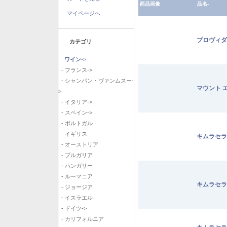
商品画像
品名-
マイページへ
プロヴィダ
カテゴリ
ワイン
->
- フランス->
- シャンパン・ヴァンムスー-
マウント 
>
- イタリア->
- スペイン->
- ポルトガル
- イギリス
キムラセラ
- オーストリア
- ブルガリア
- ハンガリー
- ルーマニア
キムラセラ
- ジョージア
- イスラエル
- ドイツ->
- カリフォルニア