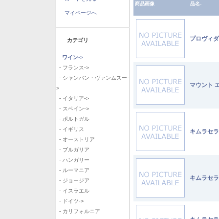
商品画像
品名-
マイページへ
プロヴィダ
カテゴリ
ワイン
->
- フランス->
- シャンパン・ヴァンムスー-
マウント 
>
- イタリア->
- スペイン->
- ポルトガル
- イギリス
キムラセラ
- オーストリア
- ブルガリア
- ハンガリー
- ルーマニア
キムラセラ
- ジョージア
- イスラエル
- ドイツ->
- カリフォルニア