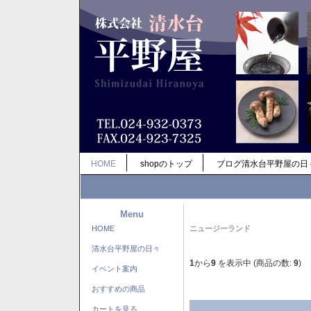
HOME
shopのトップ
ブログ清水台平野屋の日
Menu
HOME
ニュージーランド
清水台平野屋の日々
1
から
9
を表示中 (商品の数:
9
)
イベント案内
おすすめの商品
カートを見る