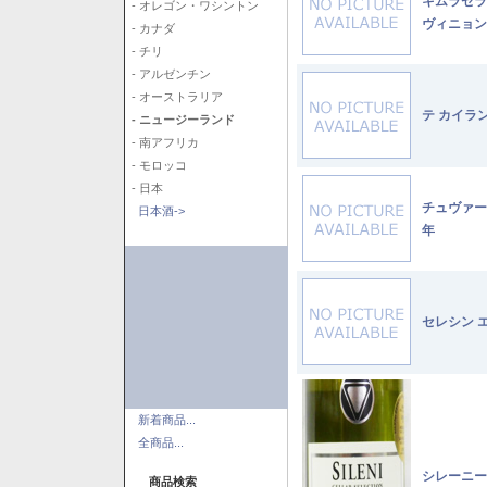
キムラセラ
- オレゴン・ワシントン
ヴィニョン
- カナダ
- チリ
- アルゼンチン
- オーストラリア
テ カイラ
- ニュージーランド
- 南アフリカ
- モロッコ
- 日本
チュヴァー
日本酒->
年
セレシン 
新着商品...
全商品...
シレーニー
商品検索