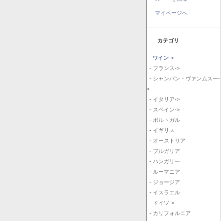
マイページへ
カテゴリ
ワイン
->
- フランス->
- シャンパン・ヴァンムスー-
>
- イタリア->
- スペイン->
- ポルトガル
- イギリス
- オーストリア
- ブルガリア
- ハンガリー
- ルーマニア
- ジョージア
- イスラエル
- ドイツ->
- カリフォルニア