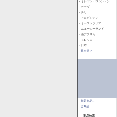
- オレゴン・ワシントン
- カナダ
- チリ
- アルゼンチン
- オーストラリア
- ニュージーランド
- 南アフリカ
- モロッコ
- 日本
日本酒->
新着商品...
全商品...
商品検索