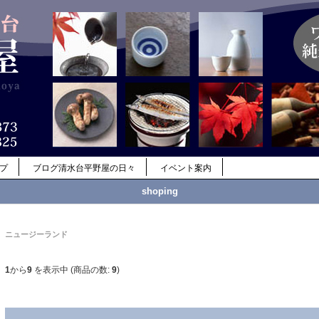
ップ
ブログ清水台平野屋の日々
イベント案内
shoping
ニュージーランド
1
から
9
を表示中 (商品の数:
9
)