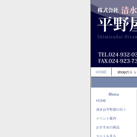
HOME
shopのト
Menu
HOME
清水台平野屋の日々
イベント案内
おすすめの商品
カートを見る