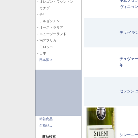
キムラセラ
- オレゴン・ワシントン
ヴィニョン
- カナダ
- チリ
- アルゼンチン
- オーストラリア
テ カイラ
- ニュージーランド
- 南アフリカ
- モロッコ
- 日本
チュヴァー
日本酒->
年
セレシン 
新着商品...
全商品...
シレーニー
商品検索