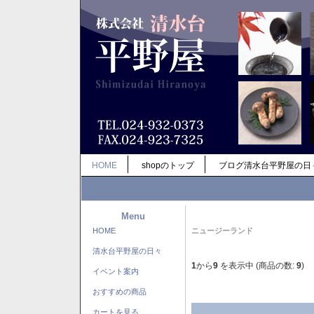
HOME
shopのトップ
ブログ清水台平野屋の日
Menu
HOME
ニュージーランド
清水台平野屋の日々
1
から
9
を表示中 (商品の数:
9
)
イベント案内
おすすめの商品
カートを見る