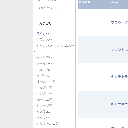
商品画像
品名-
マイページへ
プロヴィダ
カテゴリ
ワイン
->
- フランス->
- シャンパン・ヴァンムスー-
マウント 
>
- イタリア->
- スペイン->
- ポルトガル
- イギリス
キムラセラ
- オーストリア
- ブルガリア
- ハンガリー
- ルーマニア
キムラセラ
- ジョージア
- イスラエル
- ドイツ->
- カリフォルニア