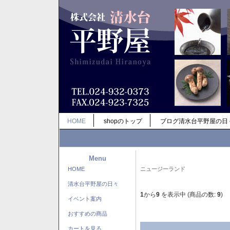
HOME
shopのトップ
ブログ清水台平野屋の日
Menu
HOME
ニュージーランド
清水台平野屋の日々
1
から
9
を表示中 (商品の数:
9
)
イベント案内
おすすめの商品
カートを見る