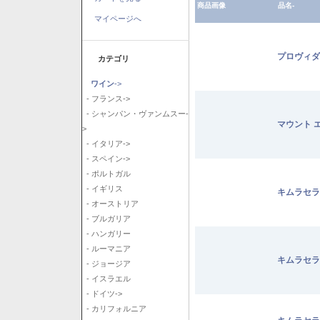
商品画像
品名-
マイページへ
プロヴィダ
カテゴリ
ワイン
->
- フランス->
- シャンパン・ヴァンムスー-
マウント 
>
- イタリア->
- スペイン->
- ポルトガル
- イギリス
キムラセラ
- オーストリア
- ブルガリア
- ハンガリー
- ルーマニア
キムラセラ
- ジョージア
- イスラエル
- ドイツ->
- カリフォルニア