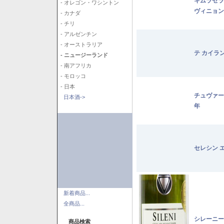
キムラセラ
- オレゴン・ワシントン
ヴィニョン
- カナダ
- チリ
- アルゼンチン
- オーストラリア
テ カイラ
- ニュージーランド
- 南アフリカ
- モロッコ
- 日本
チュヴァー
日本酒->
年
セレシン 
新着商品...
全商品...
シレーニー
商品検索