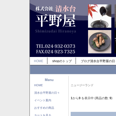
HOME
shopのトップ
ブログ清水台平野屋の日
Menu
HOME
ニュージーランド
清水台平野屋の日々
1
から
9
を表示中 (商品の数:
9
)
イベント案内
おすすめの商品
カートを見る