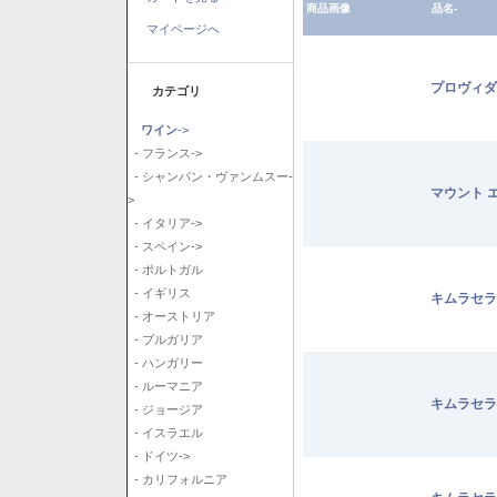
商品画像
品名-
マイページへ
プロヴィダ
カテゴリ
ワイン
->
- フランス->
- シャンパン・ヴァンムスー-
マウント 
>
- イタリア->
- スペイン->
- ポルトガル
- イギリス
キムラセラ
- オーストリア
- ブルガリア
- ハンガリー
- ルーマニア
キムラセラ
- ジョージア
- イスラエル
- ドイツ->
- カリフォルニア