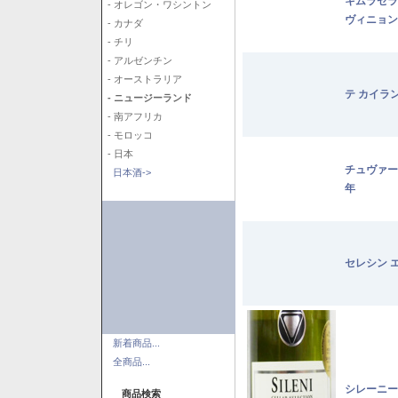
キムラセラ
- オレゴン・ワシントン
ヴィニョン
- カナダ
- チリ
- アルゼンチン
- オーストラリア
テ カイラ
- ニュージーランド
- 南アフリカ
- モロッコ
- 日本
チュヴァー
日本酒->
年
セレシン 
新着商品...
全商品...
シレーニー
商品検索