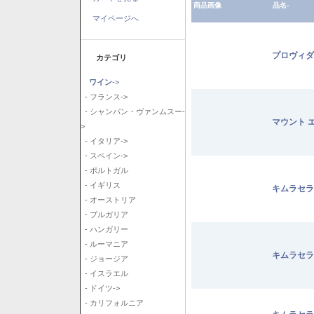
商品画像
品名-
マイページへ
プロヴィダ
カテゴリ
ワイン
->
- フランス->
- シャンパン・ヴァンムスー-
マウント 
>
- イタリア->
- スペイン->
- ポルトガル
- イギリス
キムラセラ
- オーストリア
- ブルガリア
- ハンガリー
- ルーマニア
キムラセラ
- ジョージア
- イスラエル
- ドイツ->
- カリフォルニア