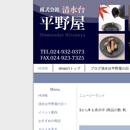
HOME
shopのトップ
ブログ清水台平野屋の日
Menu
HOME
ニュージーランド
清水台平野屋の日々
1
から
9
を表示中 (商品の数:
9
)
イベント案内
おすすめの商品
カートを見る