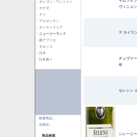
キムラセラ
- オレゴン・ワシントン
ヴィニョン
- カナダ
- チリ
- アルゼンチン
- オーストラリア
テ カイラ
- ニュージーランド
- 南アフリカ
- モロッコ
- 日本
チュヴァー
日本酒->
年
セレシン 
新着商品...
全商品...
シレーニー
商品検索